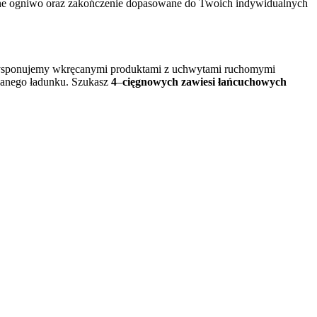
ne ogniwo oraz zakończenie dopasowane do Twoich indywidualnych
 Dysponujemy wkręcanymi produktami z uchwytami ruchomymi
wanego ładunku. Szukasz
4
–
cięgnowych zawiesi łańcuchowych