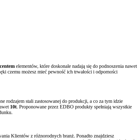
centem
elementów, które doskonale nadają się do podnoszenia nawet
ięki czemu możesz mieć pewność ich trwałości i odporności
e rodzajem stali zastosowanej do produkcji, a co za tym idzie
nawet
10t
. Proponowane przez EDBO produkty spełniają wszystkie
adunku.
wania Klientów z różnorodnych branż. Ponadto znajdziesz