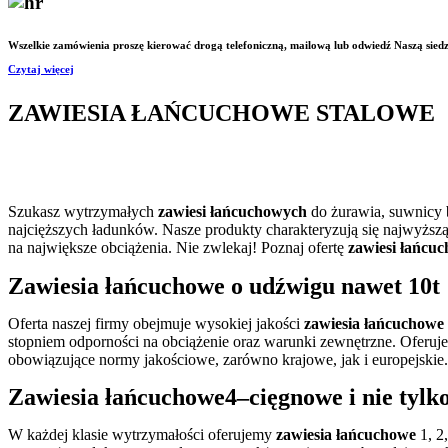
Wszelkie zamówienia proszę kierować drogą telefoniczną, mailową lub odwiedź Naszą siedz
Czytaj więcej
ZAWIESIA ŁAŃCUCHOWE STALOWE
Szukasz wytrzymałych
zawiesi łańcuchowych
do żurawia, suwnicy 
najcięższych ładunków. Nasze produkty charakteryzują się najwyższ
na największe obciążenia. Nie zwlekaj! Poznaj ofertę
zawiesi łańcu
Zawiesia łańcuchowe
o udźwigu nawet
10t
Oferta naszej firmy obejmuje wysokiej jakości
zawiesia łańcuchowe
stopniem odporności na obciążenie oraz warunki zewnętrzne. Oferu
obowiązujące normy jakościowe, zarówno krajowe, jak i europejskie.
Zawiesia łańcuchowe4
–
cięgnowe
i nie tylk
W każdej klasie wytrzymałości oferujemy
zawiesia łańcuchowe
1, 2