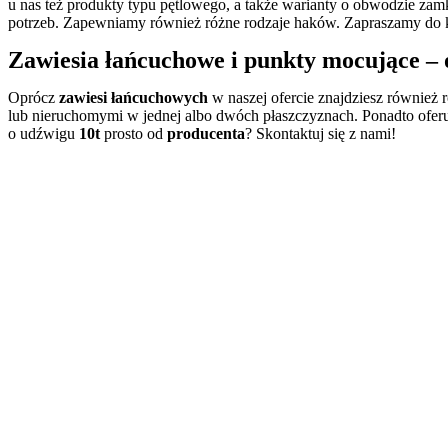
u nas też produkty typu pętlowego, a także warianty o obwodzie za
potrzeb. Zapewniamy również różne rodzaje haków. Zapraszamy do 
Zawiesia łańcuchowe
i punkty mocujące –
Oprócz
zawiesi łańcuchowych
w naszej ofercie znajdziesz równie
lub nieruchomymi w jednej albo dwóch płaszczyznach. Ponadto ofe
o udźwigu
10t
prosto od
producenta
? Skontaktuj się z nami!