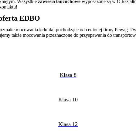
mkniętym. Wszystkie
zawiesia łańcuchowe
wyposażone są w O-kształt
kontaktu!
 oferta EDBO
ż rozmaite mocowania ładunku pochodzące od cenionej firmy Pewag.
rujemy także mocowania przeznaczone do przyspawania do transporto
Klasa 8
Klasa 10
Klasa 12