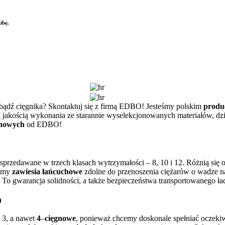
ibę.
bądź cięgnika? Skontaktuj się z firmą EDBO! Jesteśmy polskim
produ
ą jakością wykonania ze starannie wyselekcjonowanych materiałów, dz
chowych
od EDBO!
sprzedawane w trzech klasach wytrzymałości – 8, 10 i 12. Różnią się on
jemy
zawiesia łańcuchowe
zdolne do przenoszenia ciężarów o wadze 
 To gwarancja solidności, a także bezpieczeństwa transportowanego ł
o
, 3, a nawet
4
–
cięgnowe
, ponieważ chcemy doskonale spełniać oczeki