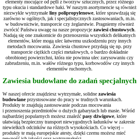
elementy mocujące od pętli z tworzyw sztucznych, przez różnego
typu okucia i standardowe haki. W naszym asortymencie są również
niezwykle wytrzymałe
liny polipropylenowe
, które sprawdzają się
zarówno w ogólnych, jak i specjalistycznych zastosowaniach, m.in.
w budownictwie, transporcie czy żeglarstwie. Pragniemy również
zwrócić Państwa uwagę na nasze propozycje
zawiesi chustowych
.
Nadają się one znakomicie do przenoszenia wszystkich delikatnych
elementów, które mogą ulec łatwemu uszkodzeniu przy innych
metodach mocowania. Zawiesia chustowe przydają się np. przy
transporcie ciężkich części metalowych, o bardzo dokładnie
obrobionej powierzchni, która nie powinna ulec zarysowaniu czy
zabrudzeniu, m.in. wałów różnego typu, korbowodów czy innych
elementów ruchomych.
Zawiesia budowlane
do zadań specjalnych
W naszej ofercie znajdziesz wytrzymałe, solidne
zawiesia
budowlane
przystosowane do pracy w trudnych warunkach.
Produkty te znajdują zastosowanie podczas mocowania
i przenoszenia przedmiotów o dużych gabarytach lub masie. Wśród
najbardziej popularnych możesz znaleźć
pasy dźwigowe
, które
ułatwiają bezpieczny transport niewygodnych ładunków w zakresie
niewielkich odcinków na różnych wysokościach. Co więcej –
produkty te mają europejskie atesty, dzięki czemu możesz mieć
pewność ich jakości oraz wytrzymałości.