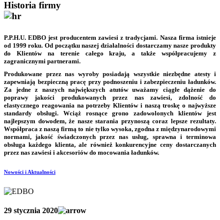
Historia
firmy
P.P.H.U. EDBO jest producentem zawiesi z tradycjami. Nasza firma istnieje
od 1999 roku. Od początku naszej działalności dostarczamy nasze produkty
do Klientów na terenie całego kraju, a także współpracujemy z
zagranicznymi partnerami.
Produkowane przez nas wyroby posiadają wszystkie niezbędne atesty i
zapewniają bezpieczną pracę przy podnoszeniu i zabezpieczeniu ładunków.
Za jedne z naszych największych atutów uważamy ciągłe dążenie do
poprawy jakości produkowanych przez nas zawiesi, zdolność do
elastycznego reagowania na potrzeby Klientów i naszą troskę o najwyższe
standardy obsługi. Wciąż rosnące grono zadowolonych klientów jest
najlepszym dowodem, że nasze starania przynoszą coraz lepsze rezultaty.
Współpraca z naszą firmą to nie tylko wysoka, zgodna z międzynarodowymi
normami, jakość świadczonych przez nas usług, sprawna i terminowa
obsługa każdego klienta, ale również konkurencyjne ceny dostarczanych
przez nas zawiesi i akcesoriów do mocowania ładunków.
Nowości i Aktualności
29 stycznia 2020