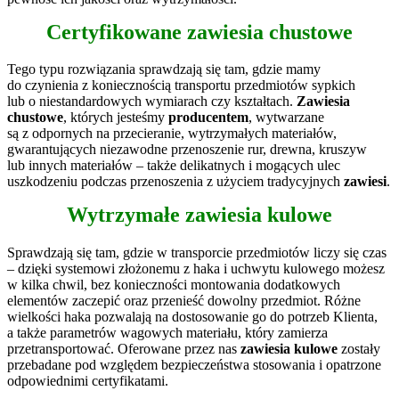
Certyfikowane
zawiesia chustowe
Tego typu rozwiązania sprawdzają się tam, gdzie mamy
do czynienia z koniecznością transportu przedmiotów sypkich
lub o niestandardowych wymiarach czy kształtach.
Zawiesia
chustowe
, których jesteśmy
producentem
, wytwarzane
są z odpornych na przecieranie, wytrzymałych materiałów,
gwarantujących niezawodne przenoszenie rur, drewna, kruszyw
lub innych materiałów – także delikatnych i mogących ulec
uszkodzeniu podczas przenoszenia z użyciem tradycyjnych
zawiesi
.
Wytrzymałe
zawiesia kulowe
Sprawdzają się tam, gdzie w transporcie przedmiotów liczy się czas
– dzięki systemowi złożonemu z haka i uchwytu kulowego możesz
w kilka chwil, bez konieczności montowania dodatkowych
elementów zaczepić oraz przenieść dowolny przedmiot. Różne
wielkości haka pozwalają na dostosowanie go do potrzeb Klienta,
a także parametrów wagowych materiału, który zamierza
przetransportować. Oferowane przez nas
zawiesia kulowe
zostały
przebadane pod względem bezpieczeństwa stosowania i opatrzone
odpowiednimi certyfikatami.