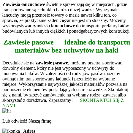
Zawiesia łańcuchowe
świetnie sprawdzają się w miejscach, gdzie
transportowane są ładunki o bardzo dużej wadze. Wytrzymałe
łańcuchy mogą przenosić towary o masie nawet kilku ton, co
sprawia, że praktycznie żaden ciężar nie jest im straszny. Możemy
wykorzystywać
zawiesia łańcuchowe
do transportu prefabrykatów
budowlanych lub innych ciężkich i ponadgabarytowych konstrukcji.
Zawiesie pasowe — idealne do transportu
materiałów bez uchwytów na haki
Decydując się na
zawiesie pasowe
, możemy przetransportować
dowolny element, który nie jest wyposażony w uchwyty do
mocowania haków. W zależności od rodzajów pasów możemy
owinąć nim transportowany ładunek i przenieść na wybrane
miejsce. Wykorzystanie najwyższej jakości materiałów pozwala na
podnoszenie elementów posiadających ostre krawędzie. Skontaktuj
się z nami, by złożyć zamówienie na wybrany rodzaj zawiesi albo
skorzystać z doradztwa. Zapraszamy!
SKONTAKTUJ SIĘ Z
NAMI
Lub odwiedź Naszą firmę
Adres