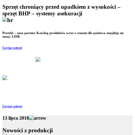
Sprzęt chroniący przed upadkiem z wysokości –
sprzęt BHP – systemy asekuracji
Protekt – nasz partner Katalog produktów wraz z cenami dla państwa znajduję się
tutaj: LINK
Czytaj więcej
10 stycznia 2019
Płatność kartą
Od dnia 09.01.2019 przyjmujemy płatności kartą płatniczą. Możliwość płatności
zbliżeniowej , Pin oraz BLIK.
Czytaj więcej
13 lipca 2018
Nowości z produkcji